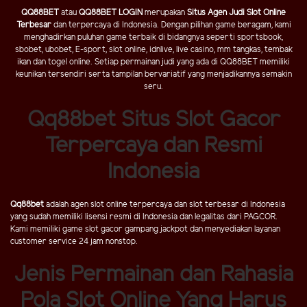
QQ88BET
atau
QQ88BET LOGIN
merupakan
Situs Agen Judi Slot Online
Terbesar
dan terpercaya di Indonesia. Dengan pilihan game beragam, kami
menghadirkan puluhan game terbaik di bidangnya seperti sportsbook,
sbobet, ubobet, E-sport, slot online, idnlive, live casino, mm tangkas, tembak
ikan dan togel online. Setiap permainan judi yang ada di QQ88BET memiliki
keunikan tersendiri serta tampilan bervariatif yang menjadikannya semakin
seru.
Qq88bet Situs Slot Gacor
Terpercaya dan Resmi
Indonesia
Qq88bet
adalah agen slot online terpercaya dan slot terbesar di Indonesia
yang sudah memiliki lisensi resmi di Indonesia dan legalitas dari PAGCOR.
Kami memiliki game slot gacor gampang jackpot dan menyediakan layanan
customer service 24 jam nonstop.
Jenis Permainan dan Rahasia
Pola Slot Online Yang Harus