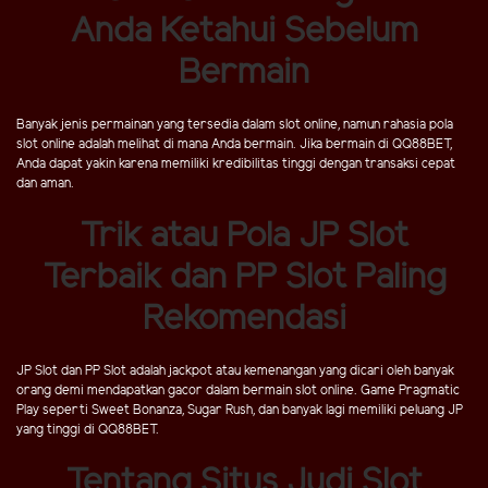
Anda Ketahui Sebelum
Bermain
Banyak jenis permainan yang tersedia dalam slot online, namun rahasia pola
slot online adalah melihat di mana Anda bermain. Jika bermain di QQ88BET,
Anda dapat yakin karena memiliki kredibilitas tinggi dengan transaksi cepat
dan aman.
Trik atau Pola JP Slot
Terbaik dan PP Slot Paling
Rekomendasi
JP Slot dan PP Slot adalah jackpot atau kemenangan yang dicari oleh banyak
orang demi mendapatkan gacor dalam bermain slot online. Game Pragmatic
Play seperti Sweet Bonanza, Sugar Rush, dan banyak lagi memiliki peluang JP
yang tinggi di QQ88BET.
Tentang Situs Judi Slot