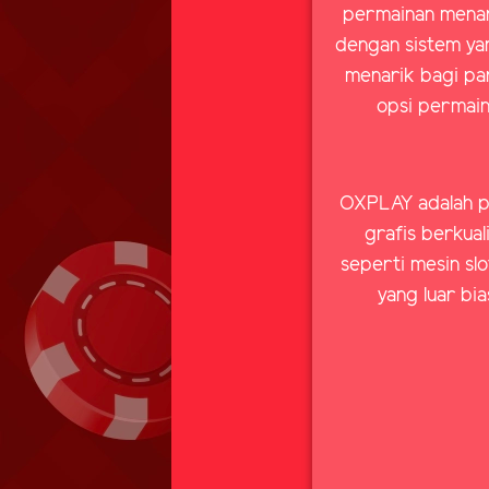
permainan menari
dengan sistem y
menarik bagi pa
opsi permain
OXPLAY adalah p
grafis berkual
seperti mesin sl
yang luar bi