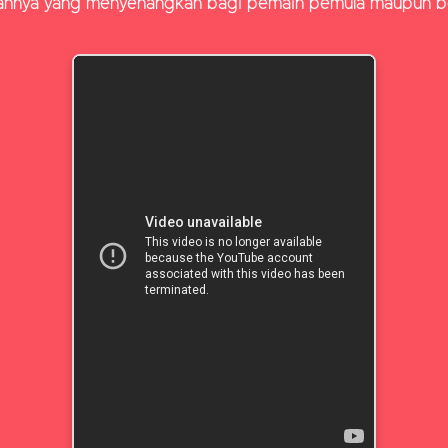
annya yang menyenangkan bagi pemain pemula maupun b