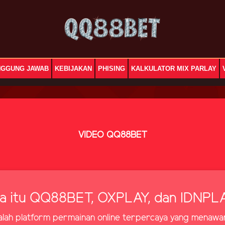
NGGUNG JAWAB
KEBIJAKAN
PHISING
KALKULATOR MIX PARLAY
VIDEO QQ88BET
a itu QQ88BET, OXPLAY, dan IDNPL
ah platform permainan online terpercaya yang menawa