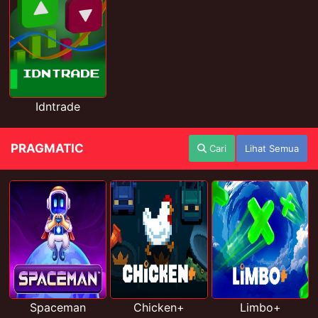
Idntrade
PRAGMATIC
Cari
Lihat Semua
Spaceman
Chicken+
Limbo+