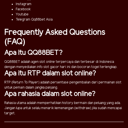
Instagram
Facebook
Youtube
Telegram Qq88bet Asia
Frequently Asked Questions
(FAQ)
Apa Itu QQ88BET?
QQ88BET adalah agen slot online terpercaya dan terbesar di Indonesia
dengan menyediakan info slot gacor hari ini dan bocoran togel terlengkap.
Apa itu RTP dalam slot online?
RTP (Return To Player) adalah persentase pengembalian dari permainan slot
untuk pemain dalam jangka panjang.
Apa rahasia dalam slot online?
Rahasia utama adalah memperhatikan history bermain dan peluang yang ada.
Jangan lupa untuk selalu menarik kemenangan (withdraw) jika sudah mencapai
target.