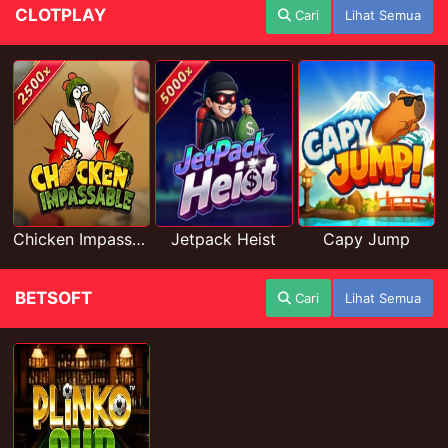
CLOTPLAY
Cari
Lihat Semua
Chicken Impassable
Jetpack Heist
Capy Jump
BETSOFT
Cari
Lihat Semua