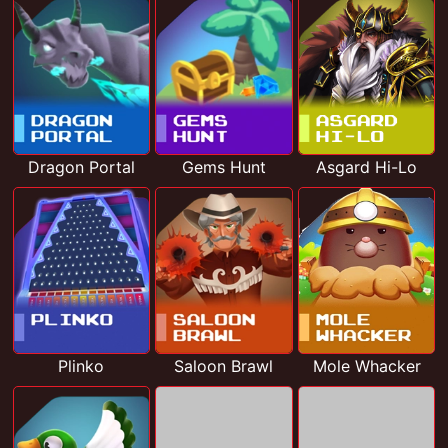
Dragon Portal
Gems Hunt
Asgard Hi-Lo
Plinko
Saloon Brawl
Mole Whacker