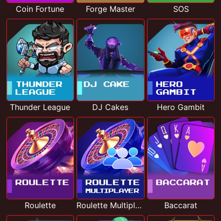
Coin Fortune
Forge Master
SOS
Thunder League
DJ Cakes
Hero Gambit
Roulette
Roulette Multiplayer
Baccarat