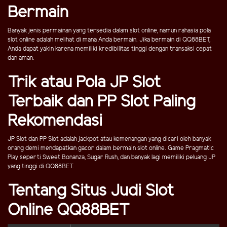
Bermain
Banyak jenis permainan yang tersedia dalam slot online, namun rahasia pola
slot online adalah melihat di mana Anda bermain. Jika bermain di QQ88BET,
Anda dapat yakin karena memiliki kredibilitas tinggi dengan transaksi cepat
dan aman.
Trik atau Pola JP Slot
Terbaik dan PP Slot Paling
Rekomendasi
JP Slot dan PP Slot adalah jackpot atau kemenangan yang dicari oleh banyak
orang demi mendapatkan gacor dalam bermain slot online. Game Pragmatic
Play seperti Sweet Bonanza, Sugar Rush, dan banyak lagi memiliki peluang JP
yang tinggi di QQ88BET.
Tentang Situs Judi Slot
Online QQ88BET