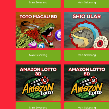
Main Sekarang
Main Sekarang
Main Sekarang
Main Sekarang
Main Sekarang
Main Sekarang