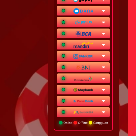
Online
Offline
Gangguan