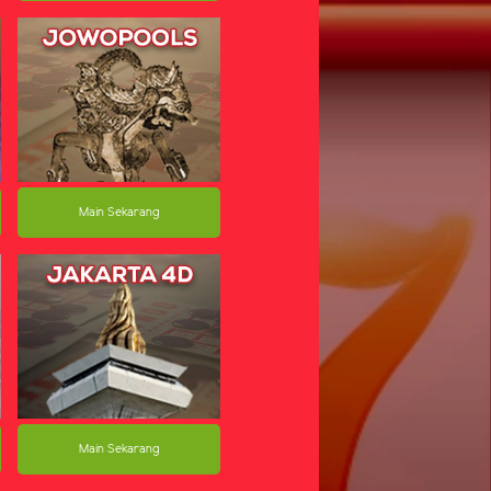
Main Sekarang
Main Sekarang