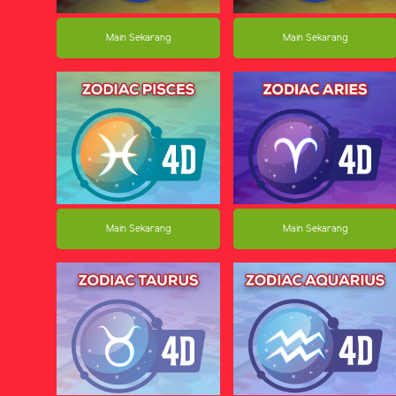
Main Sekarang
Main Sekarang
Main Sekarang
Main Sekarang