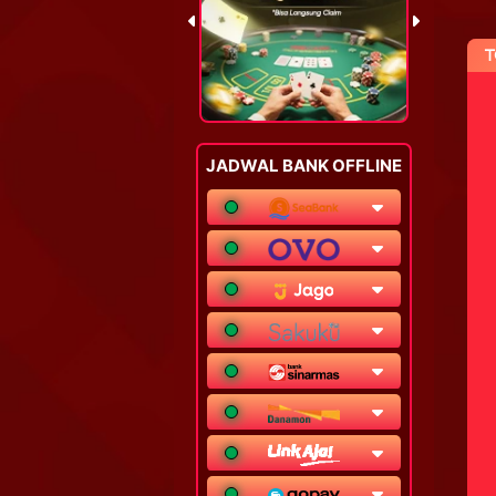
T
JADWAL BANK OFFLINE