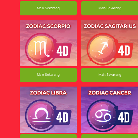
Main Sekarang
Main Sekarang
Main Sekarang
Main Sekarang